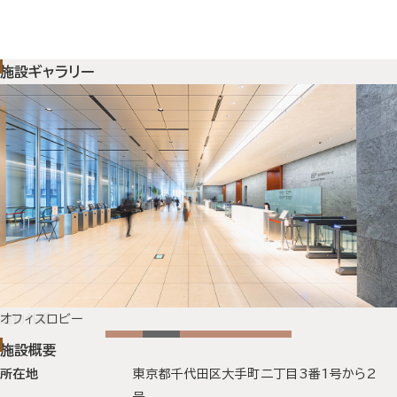
CAREERS
採用情報
業務紹介
施設ギャラリー
職場と働き方データ
ワークライフバランス・福利厚
生
社員アンケート
NEWS & NOTICE
お知らせ
建物外観
オフィスロビー
西エントランス
イーストポート
サンクンガーデン
施設概要
施設概要のデータ
所在地
東京都千代田区大手町二丁目3番1号から2