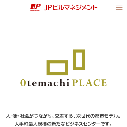
ページの先頭です。
ページ内移動用のリンクです。
ページの終わりです。
ここからヘッダーメニューです。
ヘッダーメニューはここまでです。
メニ
ヘッダーメニューへ移動します。
ABOUT US
本文へ移動します。
ここから本文です。
フッターメニューへ移動します。
会社情報
社長メッセージ
企業理念
会社概要・沿革
OUR ACTIVITIES
事業内容
MANAGED PROPERTIES
受託施設
オフィスビル
商業施設
人・街・社会がつながり、交差する、
次世代の都市モデル。
大手町最大規模の
新たなビジネスセンターです。