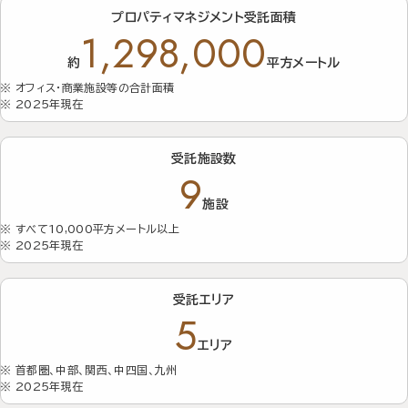
CAREERS
プロパティマネジメント受託面積
採用情報
1,298,000
業務紹介
約
平方メートル
職場と働き方データ
オフィス・商業施設等の合計面積
2025年現在
ワークライフバランス・福利厚
生
受託施設数
社員アンケート
9
NEWS & NOTICE
施設
すべて10,000平方メートル以上
お知らせ
2025年現在
受託エリア
5
エリア
首都圏、中部、関西、中四国、九州
2025年現在