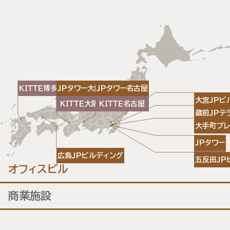
ＫＩＴＴＥ博多
ＪＰタワー大阪
ＪＰタワー名古屋
大宮ＪＰビ
ＫＩＴＴＥ大阪
ＫＩＴＴＥ名古屋
蔵前ＪＰテ
大手町プレ
ＪＰタワー
広島ＪＰビルディング
ＫＩＴＴＥ
五反田ＪＰ
オフィスビル
商業施設