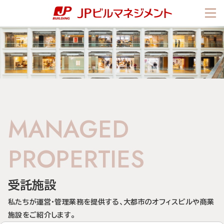
ページの先頭です。
ページ内移動用のリンクです。
ページの終わりです。
ここからヘッダーメニューです。
ヘッダーメニューはここまでです。
メニ
ヘッダーメニューへ移動します。
ABOUT US
本文へ移動します。
ここから本文です。
フッターメニューへ移動します。
会社情報
社長メッセージ
企業理念
会社概要・沿革
OUR ACTIVITIES
MANAGED
事業内容
PROPERTIES
MANAGED PROPERTIES
受託施設
受託施設
オフィスビル
商業施設
私たちが運営・管理業務を提供する、大都市のオフィスビルや商業
施設をご紹介します。